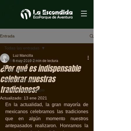
Entrada
Todas las entradas
Luz Mancilla
Todas las entradas
8 may 2019
2 min de lectura
¿Por qué es indispensable
Comunidad
celebrar nuestras
Medio Ambiente
tradiciones?
Turismo Responsable
Actualizado:
13 ene 2021
En la actualidad, la gran mayoría de 
mexicanos celebramos las tradiciones 
que en algún momento nuestros 
antepasados realizaron. Honramos la 