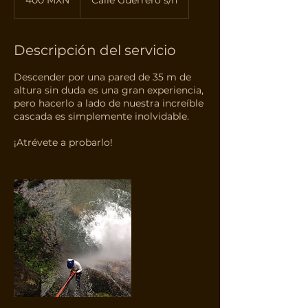
400 MXN
Calle Guerrero s/n
mexicanos
Descripción del servicio
Descender por una pared de 35 m de
altura sin duda es una gran experiencia,
pero hacerlo a lado de nuestra increíble
cascada es simplemente inolvidable.
¡Atrévete a probarlo!