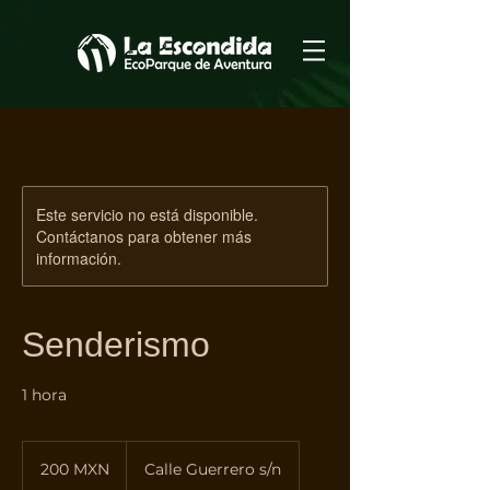
Este servicio no está disponible.
Contáctanos para obtener más
información.
Senderismo
1 hora
200
pesos
200 MXN
Calle Guerrero s/n
mexicanos